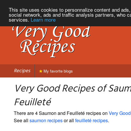
This site uses cookies to personnalize content and ads, 
social network, ads and traffic analysis partners, who c
services.
Learn more
Recipes
My favorite blogs
Very Good Recipes of Sau
Feuilleté
There are 4 Saumon and Feuilleté recipes on
Very Good
See all
saumon recipes
or all
feuilleté recipes
.