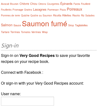
Épinards
Chèvre
Chou
Avocat
Boursin
Citrons
Courgettes
Farcis
Feuilleté
Poireaux
Lasagnes
Fromage
Feuilletés
Gratins
Parmesan
Pizza
Quiche
Ricotta
Rillettes
Pommes de terre
Quiche au Saumon
Risotto
Riz
Salades
Saumon fumé
Salmon
Sauce
Tagliatelles
Sirop
Tartare
Terrines
Verrines
Tomates
Wrap
Sign-in
Sign-in on
Very Good Recipes
to save your favorite
recipes on your recipe book.
Connect with Facebook :
Or sign-in with your Very Good Recipes account:
User name: