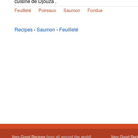
cuisine de Djouza .
Feuilleté
Poireaux
Saumon
Fondue
Recipes
›
Saumon
›
Feuilleté
Very Good Recipes
from all around the world!
Very Good Rec