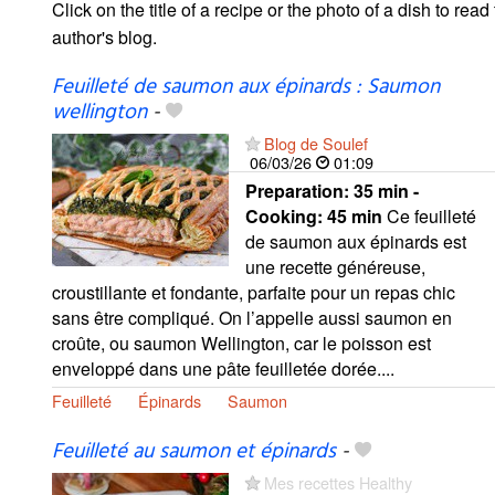
Click on the title of a recipe or the photo of a dish to read 
author's blog.
Feuilleté de saumon aux épinards : Saumon
wellington
-
Blog de Soulef
06/03/26
01:09
Preparation:
35 min -
Cooking:
45 min
Ce feuilleté
de saumon aux épinards est
une recette généreuse,
croustillante et fondante, parfaite pour un repas chic
sans être compliqué. On l’appelle aussi saumon en
croûte, ou saumon Wellington, car le poisson est
enveloppé dans une pâte feuilletée dorée....
Feuilleté
Épinards
Saumon
Feuilleté au saumon et épinards
-
Mes recettes Healthy