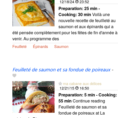
12/18/24
23:52
Preparation:
25 min -
Cooking:
30 min
Voilà une
nouvelle recette de feuilleté au
saumon et aux épinards qui a
été pensée complètement pour les fêtes de fin d'année à
venir. Au programme des
Feuilleté
Épinards
Saumon
Feuilleté de saumon et sa fondue de poireaux
-
ma cabane aux délices
12/21/15
16:50
Preparation:
5 min - Cooking:
55 min
Continue reading
Feuilleté de saumon et sa
fondue de poireaux at La