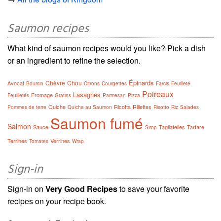
Saumon recipes
What kind of saumon recipes would you like? Pick a dish
or an ingredient to refine the selection.
Épinards
Chèvre
Chou
Avocat
Boursin
Citrons
Courgettes
Farcis
Feuilleté
Poireaux
Lasagnes
Fromage
Feuilletés
Gratins
Parmesan
Pizza
Quiche
Ricotta
Rillettes
Pommes de terre
Quiche au Saumon
Risotto
Riz
Salades
Saumon fumé
Salmon
Sauce
Tagliatelles
Tartare
Sirop
Terrines
Verrines
Tomates
Wrap
Sign-in
Sign-in on
Very Good Recipes
to save your favorite
recipes on your recipe book.