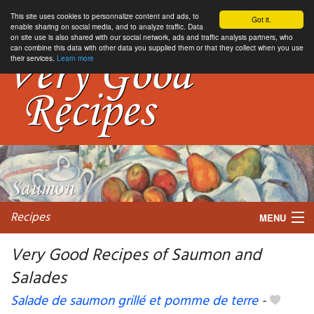
This site uses cookies to personnalize content and ads, to
Got it.
enable sharing on social media, and to analyze traffic. Data
on site use is also shared with our social network, ads and traffic analysis partners, who
can combine this data with other data you supplied them or that they collect when you use
their services.
Learn more
Recipes
MENU
Very Good Recipes of Saumon and
Salades
My favorite blogs
Salade de saumon grillé et pomme de terre
-