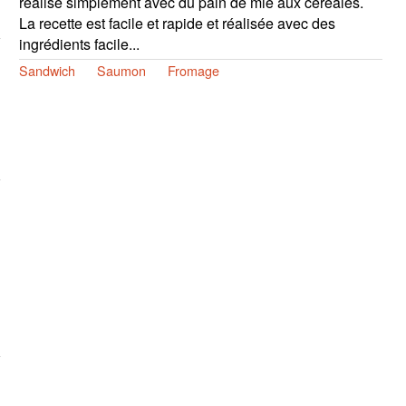
réalisé simplement avec du pain de mie aux céréales.
La recette est facile et rapide et réalisée avec des
ingrédients facile...
Sandwich
Saumon
Fromage