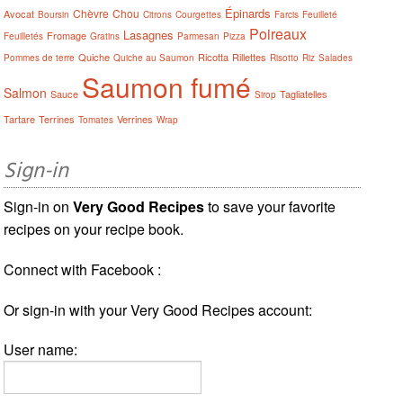
Épinards
Chèvre
Chou
Avocat
Boursin
Citrons
Courgettes
Farcis
Feuilleté
Poireaux
Lasagnes
Fromage
Feuilletés
Gratins
Parmesan
Pizza
Quiche
Ricotta
Rillettes
Pommes de terre
Quiche au Saumon
Risotto
Riz
Salades
Saumon fumé
Salmon
Sauce
Tagliatelles
Sirop
Tartare
Terrines
Verrines
Tomates
Wrap
Sign-in
Sign-in on
Very Good Recipes
to save your favorite
recipes on your recipe book.
Connect with Facebook :
Or sign-in with your Very Good Recipes account:
User name: