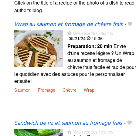
Click on the title of a recipe or the photo of a dish to read 
author's blog.
Wrap au saumon et fromage de chèvre frais
-
Mes recettes Healthy
05/21/24
15:36
Preparation:
20 min
Envie
d'une recette légère ? Un Wrap
au saumon et fromage de
chèvre frais facile et rapide pour
le quotidien avec des astuces pour le personnaliser
ensuite !
Saumon
Fromage
Chèvre
Wrap
Sandwich de riz et saumon au fromage frais
-
Mes recettes Healthy