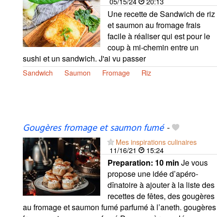
05/15/24
20:13
Une recette de Sandwich de riz
et saumon au fromage frais
facile à réaliser qui est pour le
coup à mi-chemin entre un
sushi et un sandwich. J'ai vu passer
Sandwich
Saumon
Fromage
Riz
Gougères fromage et saumon fumé
-
Mes inspirations culinaires
11/16/21
15:24
Preparation:
10 min
Je vous
propose une idée d’apéro-
dînatoire à ajouter à la liste des
recettes de fêtes, des gougères
au fromage et saumon fumé parfumé à l’aneth. gougères