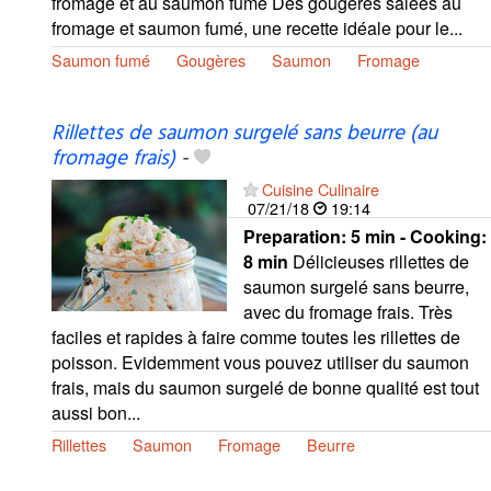
fromage et au saumon fumé Des gougères salées au
fromage et saumon fumé, une recette idéale pour le...
Saumon fumé
Gougères
Saumon
Fromage
Rillettes de saumon surgelé sans beurre (au
fromage frais)
-
Cuisine Culinaire
07/21/18
19:14
Preparation:
5 min - Cooking:
8 min
Délicieuses rillettes de
saumon surgelé sans beurre,
avec du fromage frais. Très
faciles et rapides à faire comme toutes les rillettes de
poisson. Evidemment vous pouvez utiliser du saumon
frais, mais du saumon surgelé de bonne qualité est tout
aussi bon...
Rillettes
Saumon
Fromage
Beurre