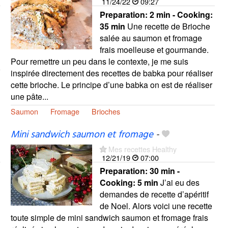
11/24/22
09:27
Preparation:
2 min - Cooking:
35 min
Une recette de Brioche
salée au saumon et fromage
frais moelleuse et gourmande.
Pour remettre un peu dans le contexte, je me suis
inspirée directement des recettes de babka pour réaliser
cette brioche. Le principe d’une babka on est de réaliser
une pâte...
Saumon
Fromage
Brioches
Mini sandwich saumon et fromage
-
Mes recettes Healthy
12/21/19
07:00
Preparation:
30 min -
Cooking:
5 min
J’ai eu des
demandes de recette d’apéritif
de Noel. Alors voici une recette
toute simple de mini sandwich saumon et fromage frais