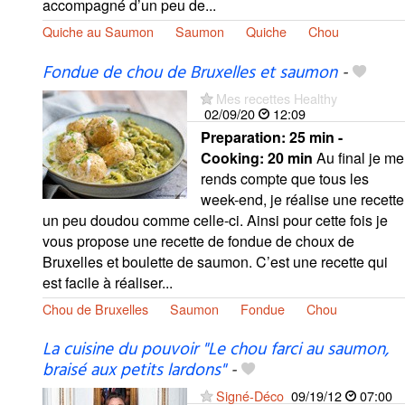
accompagné d’un peu de...
Quiche au Saumon
Saumon
Quiche
Chou
Fondue de chou de Bruxelles et saumon
-
Mes recettes Healthy
02/09/20
12:09
Preparation:
25 min -
Cooking:
20 min
Au final je me
rends compte que tous les
week-end, je réalise une recette
un peu doudou comme celle-ci. Ainsi pour cette fois je
vous propose une recette de fondue de choux de
Bruxelles et boulette de saumon. C’est une recette qui
est facile à réaliser...
Chou de Bruxelles
Saumon
Fondue
Chou
La cuisine du pouvoir "Le chou farci au saumon,
braisé aux petits lardons"
-
Signé-Déco
09/19/12
07:00