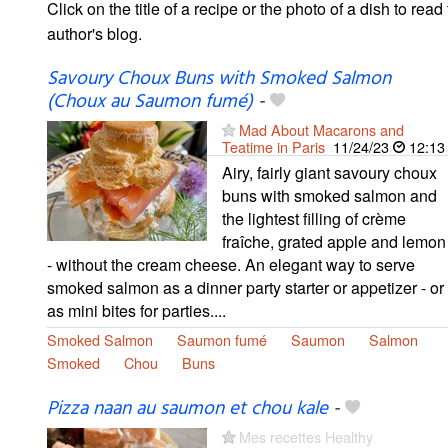
Click on the title of a recipe or the photo of a dish to read 
author's blog.
Savoury Choux Buns with Smoked Salmon
(Choux au Saumon fumé)
-
Mad About Macarons and
Teatime in Paris
11/24/23
12:13
Airy, fairly giant savoury choux
buns with smoked salmon and
the lightest filling of crème
fraîche, grated apple and lemon
- without the cream cheese. An elegant way to serve
smoked salmon as a dinner party starter or appetizer - or
as mini bites for parties....
Smoked Salmon
Saumon fumé
Saumon
Salmon
Smoked
Chou
Buns
Pizza naan au saumon et chou kale
-
Mes recettes Healthy