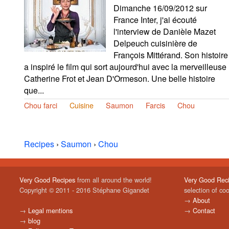
Dimanche 16/09/2012 sur
France Inter, j'ai écouté
l'interview de Danièle Mazet
Delpeuch cuisinière de
François Mittérand. Son histoire
a inspiré le film qui sort aujourd'hui avec la merveilleuse
Catherine Frot et Jean D'Ormeson. Une belle histoire
que...
Chou farci
Cuisine
Saumon
Farcis
Chou
Recipes
›
Saumon
›
Chou
Very Good Recipes
from all around the world!
Very Good Rec
Copyright © 2011 - 2016 Stéphane Gigandet
selection of co
→
About
→
Legal mentions
→
Contact
→
blog