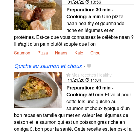
01/24/22
13:56
Preparation:
30 min -
Cooking:
5 min
Une pizza
naan healthy et gourmande
riche en légumes et en
protéines. Est-ce que vous connaissez le célèbre naan ?
Il s'agit d'un pain plutôt souple que l'on
Saumon
Pizza
Naans
Kale
Chou
Quiche au saumon et choux
-
Mes recettes Healthy
11/21/20
11:04
Preparation:
40 min -
Cooking:
50 min
Et voici pour
cette fois une quiche au
saumon et choux typique d’un
bon repas en famille qui met en valeur les légumes de
saison et le saumon qui est un poisson gras riche en
oméga 3, bon pour la santé. Cette recette est temps-ci a