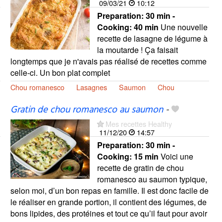
09/03/21
10:12
Preparation:
30 min -
Cooking:
40 min
Une nouvelle
recette de lasagne de légume à
la moutarde ! Ça faisait
longtemps que je n'avais pas réalisé de recettes comme
celle-ci. Un bon plat complet
Chou romanesco
Lasagnes
Saumon
Chou
Gratin de chou romanesco au saumon
-
Mes recettes Healthy
11/12/20
14:57
Preparation:
30 min -
Cooking:
15 min
Voici une
recette de gratin de chou
romanesco au saumon typique,
selon moi, d’un bon repas en famille. Il est donc facile de
le réaliser en grande portion, il contient des légumes, de
bons lipides, des protéines et tout ce qu’il faut pour avoir