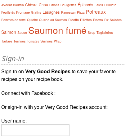
Épinards
Chèvre
Chou
Avocat
Boursin
Citrons
Courgettes
Farcis
Feuilleté
Poireaux
Lasagnes
Fromage
Feuilletés
Gratins
Parmesan
Pizza
Quiche
Ricotta
Rillettes
Pommes de terre
Quiche au Saumon
Risotto
Riz
Salades
Saumon fumé
Salmon
Sauce
Tagliatelles
Sirop
Tartare
Terrines
Verrines
Tomates
Wrap
Sign-in
Sign-in on
Very Good Recipes
to save your favorite
recipes on your recipe book.
Connect with Facebook :
Or sign-in with your Very Good Recipes account:
User name: