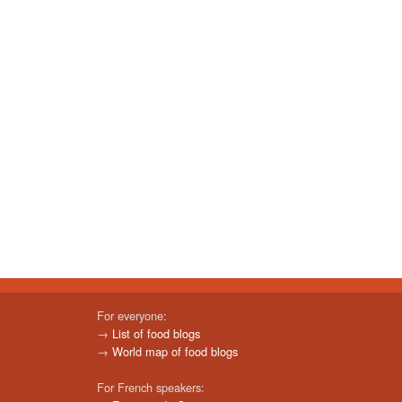
For everyone:
→
List of food blogs
→
World map of food blogs
For French speakers: