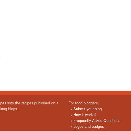
ipes
lists the recipes published on a
For food bloggers:
oking blogs.
→
Submit your blog
→
How it works?
→
Frequently Asked Questions
→
Logos and badges