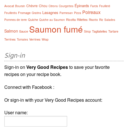
Épinards
Chèvre
Chou
Avocat
Boursin
Citrons
Courgettes
Farcis
Feuilleté
Poireaux
Lasagnes
Fromage
Feuilletés
Gratins
Parmesan
Pizza
Quiche
Ricotta
Rillettes
Pommes de terre
Quiche au Saumon
Risotto
Riz
Salades
Saumon fumé
Salmon
Sauce
Tagliatelles
Tartare
Sirop
Terrines
Verrines
Tomates
Wrap
Sign-in
Sign-in on
Very Good Recipes
to save your favorite
recipes on your recipe book.
Connect with Facebook :
Or sign-in with your Very Good Recipes account:
User name: