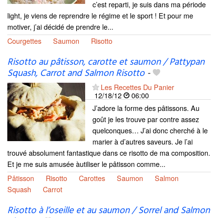
c’est reparti, je suis dans ma période
light, je viens de reprendre le régime et le sport ! Et pour me
motiver, j’ai décidé de prendre le...
Courgettes
Saumon
Risotto
Risotto au pâtisson, carotte et saumon / Pattypan
Squash, Carrot and Salmon Risotto
-
Les Recettes Du Panier
12/18/12
06:00
J’adore la forme des pâtissons. Au
goût je les trouve par contre assez
quelconques… J’ai donc cherché à le
marier à d’autres saveurs. Je l’ai
trouvé absolument fantastique dans ce risotto de ma composition.
Et je me suis amusée àutiliser le pâtisson comme...
Pâtisson
Risotto
Carottes
Saumon
Salmon
Squash
Carrot
Risotto à l’oseille et au saumon / Sorrel and Salmon