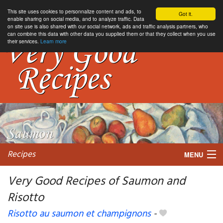
This site uses cookies to personnalize content and ads, to
Got it.
enable sharing on social media, and to analyze traffic. Data
on site use is also shared with our social network, ads and traffic analysis partners, who
can combine this data with other data you supplied them or that they collect when you use
their services.
Learn more
Recipes
MENU
Very Good Recipes of Saumon and
Risotto
My favorite blogs
Risotto au saumon et champignons
-