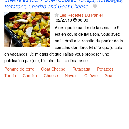
Chèvre au four / Oven Cooked Turnips, Rutabagas,
Potatoes, Chorizo ​​and Goat Cheese
-
Les Recettes Du Panier
02/27/13
06:00
Alors que le panier de la semaine 9
est en cours de livraison, vous avez
enfin droit à la recette du panier de la
semaine dernière. Et dire que je suis
en vacances! Je m’étais dit que j’allais vous proposer une
publication par jour, histoire de me débarasser...
Pomme de terre
Goat Cheese
Rutabaga
Potatoes
Turnip
Chorizo
Cheese
Navets
Chèvre
Goat