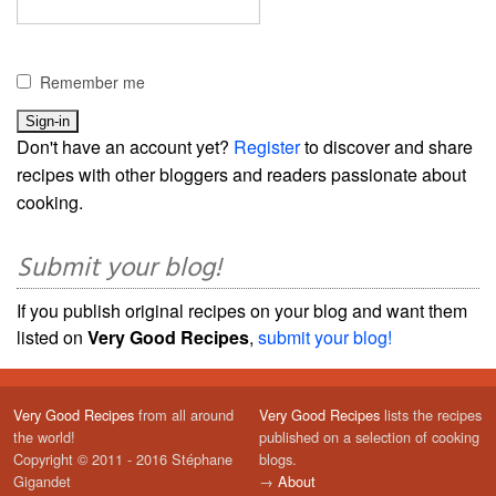
Remember me
Don't have an account yet?
Register
to discover and share
recipes with other bloggers and readers passionate about
cooking.
Submit your blog!
If you publish original recipes on your blog and want them
listed on
Very Good Recipes
,
submit your blog!
Very Good Recipes
from all around
Very Good Recipes
lists the recipes
the world!
published on a selection of cooking
Copyright © 2011 - 2016 Stéphane
blogs.
Gigandet
→
About