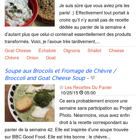
Je suis sûre que vous aviez pris les
paris! ;) Effectivement tout portait à
croire qu’il n’y aurait pas de recette
dédiée au panier de la semaine 4
d’autant plus que celui-ci contenait essentiellement des produits
transformés. Voici, je l’avoue très tardivement,...
Goat Cheese
Échalote
Oignons
Shallot
Cheese
Chèvre
Onion
Goat
Soupe aux Brocolis et Fromage de Chèvre /
Broccoli and Goat Cheese Soup
-
Les Recettes Du Panier
10/25/15
05:00
Ce sera probablement encore une
semaine sans participation au Projet
Photo. Néanmoins, vous avez enfin
droit à la recette correspondant au
panier de la semaine 42. Elle est inspirée d’une soupe trouvée
sur BBC Good Food. Elle est très bonne : le chèvre...