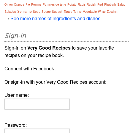
Salad
Onion
Orange
Pie
Pomme
Pommes de terre
Potato
Radis
Radish
Red
Rhubarb
Semaine
Salades
Vegetable
Soup
Soupe
Squash
Tartes
Turnip
White
Zucchini
→
See more names of ingredients and dishes.
Sign-in
Sign-in on
Very Good Recipes
to save your favorite
recipes on your recipe book.
Connect with Facebook :
Or sign-in with your Very Good Recipes account:
User name:
Password: