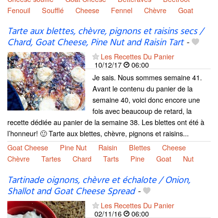
Fenouil
Soufflé
Cheese
Fennel
Chèvre
Goat
Tarte aux blettes, chèvre, pignons et raisins secs /
Chard, Goat Cheese, Pine Nut and Raisin Tart
-
Les Recettes Du Panier
10/12/17
06:00
Je sais. Nous sommes semaine 41.
Avant le contenu du panier de la
semaine 40, voici donc encore une
fois avec beaucoup de retard, la
recette dédiée au panier de la semaine 38. Les blettes ont été à
l’honneur! 🙂 Tarte aux blettes, chèvre, pignons et raisins...
Goat Cheese
Pine Nut
Raisin
Blettes
Cheese
Chèvre
Tartes
Chard
Tarts
Pine
Goat
Nut
Tartinade oignons, chèvre et échalote / Onion,
Shallot and Goat Cheese Spread
-
Les Recettes Du Panier
02/11/16
06:00