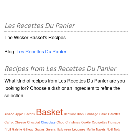
Les Recettes Du Panier
The Wicker Basket's Recipes
Blog:
Les Recettes Du Panier
Recipes from Les Recettes Du Panier
What kind of recipes from Les Recettes Du Panier are you
looking for? Choose a dish or an ingredient to refine the
selection.
Basket
Alsace
Cake
Carottes
Apple
Bacons
Beetroot
Black
Cabbage
Carrot
Cheese
Chocolat
Chocolate
Chou
Christmas
Cookie
Courgettes
Fromage
Fruit
Légumes
Galette
Gâteau
Gratins
Greens
Halloween
Muffin
Navets
Noël
Noix