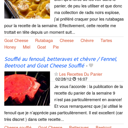
panier, de peu les utiliser et que donc
ma collection de radis noirs explose,
j’ai préféré craquer pour les rutabagas
pour la recette de la semaine. Effectivement, cette recette me
trottait en tête depuis un moment suit...
Goat Cheese
Rutabaga
Cheese
Chèvre
Tartes
Honey
Miel
Goat
Pie
Soufflé au fenouil, betteraves et chèvre / Fennel,
Beetroot and Goat Cheese Soufflé
-
Les Recettes Du Panier
02/28/12
16:07
Je vous l’accorde : la publication de la
recette du panier de la semaine 9
n’est pas particulièrement en avance!
Et vous remarquerez que j’ai utilisé le
fenouil que je n’apprécie pas particulièrement. Il est excellent (car
très discret ) dans cette recette...
Cheese soufflé
Goat Cheese
Betteraves
Beetroot