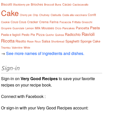
Biscotti
Brioches
Cacao
Broccoli
Buns
Caciocavallo
Blackberry pie
Cake
Confit
Chutney
Clafoutis
Coda alla vaccinara
Cherry pie
Chip
Cous Cous
Cracker
Crema
Farina
Cookie
Focaccia
Frittata
Gnocchi
Pasta
Pancetta
Milk
Mousses
Gruyere
Lemon
Orzo
Pancakes
Guanciale
Ravioli
Radicchio
Pizza
Pasta e fagioli
Pesto
Pie
Quinoa
Quiche
Ricotta
Risotto
Salsa
Spaghetti
Sponge Cake
Rose
Roux
Shortbread
Tiramisu
Valentine
White
→
See more names of ingredients and dishes.
Sign-in
Sign-in on
Very Good Recipes
to save your favorite
recipes on your recipe book.
Connect with Facebook :
Or sign-in with your Very Good Recipes account: