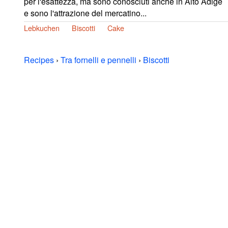
per l'esattezza, ma sono conosciuti anche in Alto Adige
e sono l'attrazione del mercatino...
Lebkuchen
Biscotti
Cake
Recipes
›
Tra fornelli e pennelli
›
Biscotti