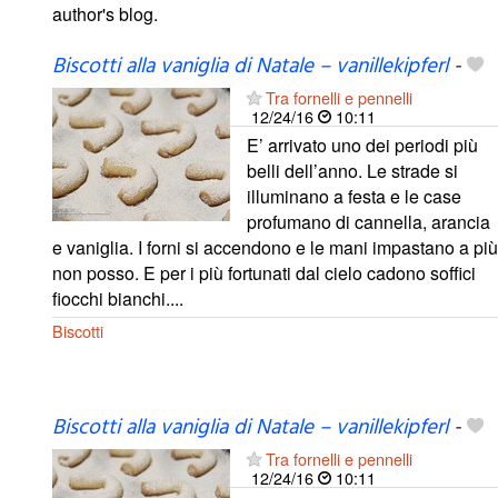
author's blog.
Biscotti alla vaniglia di Natale – vanillekipferl
-
Tra fornelli e pennelli
12/24/16
10:11
E’ arrivato uno dei periodi più
belli dell’anno. Le strade si
illuminano a festa e le case
profumano di cannella, arancia
e vaniglia. I forni si accendono e le mani impastano a più
non posso. E per i più fortunati dal cielo cadono soffici
fiocchi bianchi....
Biscotti
Biscotti alla vaniglia di Natale – vanillekipferl
-
Tra fornelli e pennelli
12/24/16
10:11