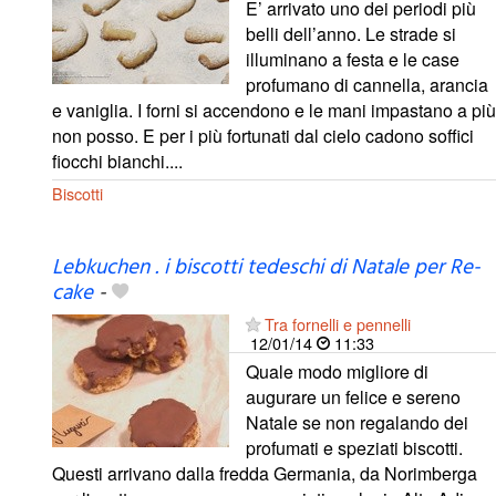
E’ arrivato uno dei periodi più
belli dell’anno. Le strade si
illuminano a festa e le case
profumano di cannella, arancia
e vaniglia. I forni si accendono e le mani impastano a più
non posso. E per i più fortunati dal cielo cadono soffici
fiocchi bianchi....
Biscotti
Lebkuchen . i biscotti tedeschi di Natale per Re-
cake
-
Tra fornelli e pennelli
12/01/14
11:33
Quale modo migliore di
augurare un felice e sereno
Natale se non regalando dei
profumati e speziati biscotti.
Questi arrivano dalla fredda Germania, da Norimberga