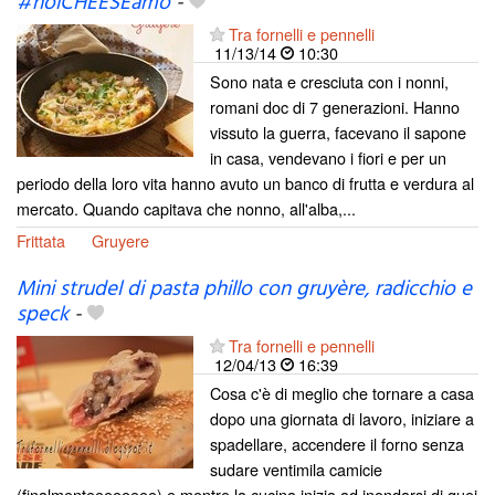
#noiCHEESEamo
-
Tra fornelli e pennelli
11/13/14
10:30
Sono nata e cresciuta con i nonni,
romani doc di 7 generazioni. Hanno
vissuto la guerra, facevano il sapone
in casa, vendevano i fiori e per un
periodo della loro vita hanno avuto un banco di frutta e verdura al
mercato. Quando capitava che nonno, all'alba,...
Frittata
Gruyere
Mini strudel di pasta phillo con gruyère, radicchio e
speck
-
Tra fornelli e pennelli
12/04/13
16:39
Cosa c'è di meglio che tornare a casa
dopo una giornata di lavoro, iniziare a
spadellare, accendere il forno senza
sudare ventimila camicie
(finalmenteeeeeeee) e mentre la cucina inizia ad inondarsi di quei