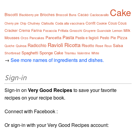
Cake
Biscotti
Brioches
Cacao
Broccoli
Buns
Caciocavallo
Blackberry pie
Confit
Cous Cous
Chutney
Clafoutis
Coda alla vaccinara
Cookie
Cherry pie
Chip
Cracker
Crema
Farina
Milk
Focaccia
Frittata
Gnocchi
Gruyere
Lemon
Guanciale
Pasta
Pancetta
Pizza
Mousses
Pasta e fagioli
Pesto
Pie
Orzo
Pancakes
Ravioli
Ricotta
Radicchio
Risotto
Salsa
Quinoa
Rose
Quiche
Roux
Spaghetti
Sponge Cake
Shortbread
Tiramisu
Valentine
White
→
See more names of ingredients and dishes.
Sign-in
Sign-in on
Very Good Recipes
to save your favorite
recipes on your recipe book.
Connect with Facebook :
Or sign-in with your Very Good Recipes account: