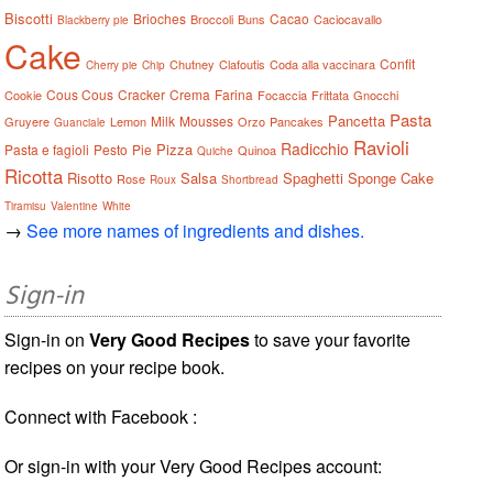
Biscotti
Brioches
Cacao
Broccoli
Buns
Caciocavallo
Blackberry pie
Cake
Confit
Chutney
Clafoutis
Coda alla vaccinara
Cherry pie
Chip
Cous Cous
Cracker
Crema
Farina
Cookie
Focaccia
Frittata
Gnocchi
Pasta
Pancetta
Milk
Mousses
Gruyere
Lemon
Orzo
Pancakes
Guanciale
Ravioli
Radicchio
Pizza
Pasta e fagioli
Pesto
Pie
Quinoa
Quiche
Ricotta
Risotto
Salsa
Spaghetti
Sponge Cake
Rose
Roux
Shortbread
Tiramisu
Valentine
White
→
See more names of ingredients and dishes.
Sign-in
Sign-in on
Very Good Recipes
to save your favorite
recipes on your recipe book.
Connect with Facebook :
Or sign-in with your Very Good Recipes account: