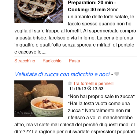
Preparation:
20 min -
Cooking:
30 min
Sono
un’amante delle torte salate, le
faccio spesso quando non ho
voglia di stare troppo ai fornelli. Al supermercato compro
la pasta brisèe, farcisco e via in forno. La cena è pronta
in quattro e quattr’otto senza sporcare miriadi di pentole
e caccavelle....
Stracchino
Radicchio
Pasta
Vellutata di zucca con radicchio e noci
-
Tra fornelli e pennelli
11/19/13
13:53
"Non hai proprio sale in zucca"
"Hai la testa vuota come una
zucca " Naturalmente non mi
riferisco a voi ci mancherebbe
altro, ma vi siete mai chiesti del perchè di questi modi di
dire??? La ragione per cui svariate espressioni popolari