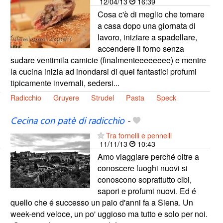
12/04/13
16:39
Cosa c'è di meglio che tornare
a casa dopo una giornata di
lavoro, iniziare a spadellare,
accendere il forno senza
sudare ventimila camicie (finalmenteeeeeeee) e mentre
la cucina inizia ad inondarsi di quei fantastici profumi
tipicamente invernali, sedersi...
Radicchio
Gruyere
Strudel
Pasta
Speck
Cecina con patè di radicchio
-
Tra fornelli e pennelli
11/11/13
10:43
Amo viaggiare perché oltre a
conoscere luoghi nuovi si
conoscono soprattutto cibi,
sapori e profumi nuovi. Ed é
quello che é successo un paio d'anni fa a Siena. Un
week-end veloce, un po' uggioso ma tutto e solo per noi.