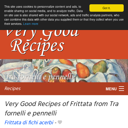
This site uses cookies to personnalize content and ads, to
Got it.
enable sharing on social media, and to analyze traffic. Data
on site use is also shared with our social network, ads and traffic analysis partners, who
can combine this data with other data you supplied them or that they collect when you use
their services.
Learn more
Recipes
MENU
Very Good Recipes of Frittata from Tra
fornelli e pennelli
My favorite blogs
Frittata di fichi acerbi
-