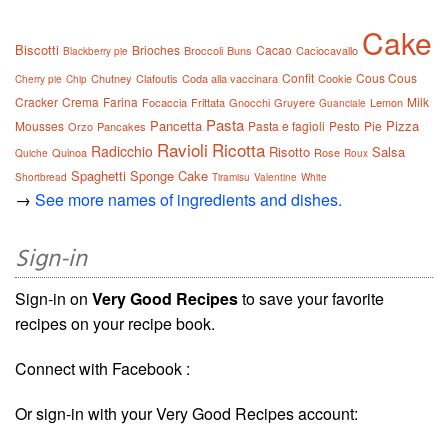
Cake
Biscotti
Brioches
Cacao
Broccoli
Buns
Caciocavallo
Blackberry pie
Confit
Cous Cous
Chutney
Clafoutis
Coda alla vaccinara
Cookie
Cherry pie
Chip
Cracker
Crema
Farina
Milk
Focaccia
Frittata
Gnocchi
Gruyere
Lemon
Guanciale
Pasta
Pancetta
Pizza
Mousses
Pasta e fagioli
Pesto
Pie
Orzo
Pancakes
Ravioli
Ricotta
Radicchio
Risotto
Salsa
Quinoa
Rose
Quiche
Roux
Spaghetti
Sponge Cake
Shortbread
Tiramisu
Valentine
White
→
See more names of ingredients and dishes.
Sign-in
Sign-in on
Very Good Recipes
to save your favorite
recipes on your recipe book.
Connect with Facebook :
Or sign-in with your Very Good Recipes account: