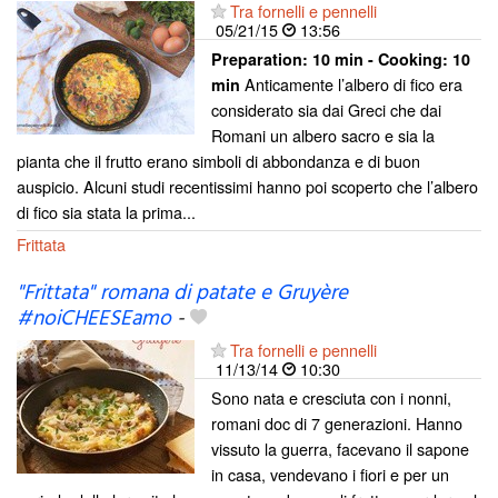
Tra fornelli e pennelli
05/21/15
13:56
Preparation:
10 min - Cooking:
10
Anticamente l’albero di fico era
min
considerato sia dai Greci che dai
Romani un albero sacro e sia la
pianta che il frutto erano simboli di abbondanza e di buon
auspicio. Alcuni studi recentissimi hanno poi scoperto che l’albero
di fico sia stata la prima...
Frittata
"Frittata" romana di patate e Gruyère
#noiCHEESEamo
-
Tra fornelli e pennelli
11/13/14
10:30
Sono nata e cresciuta con i nonni,
romani doc di 7 generazioni. Hanno
vissuto la guerra, facevano il sapone
in casa, vendevano i fiori e per un