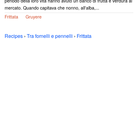
periodo della loro vita hanno avuto un banco di frutta e verdura al
mercato. Quando capitava che nonno, all'alba,...
Frittata
Gruyere
Recipes
›
Tra fornelli e pennelli
›
Frittata