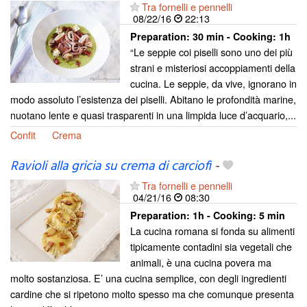
Tra fornelli e pennelli
08/22/16
22:13
Preparation:
30 min - Cooking:
1h
“Le seppie coi piselli sono uno dei più
strani e misteriosi accoppiamenti della
cucina. Le seppie, da vive, ignorano in
modo assoluto l’esistenza dei piselli. Abitano le profondità marine,
nuotano lente e quasi trasparenti in una limpida luce d’acquario,...
Confit
Crema
Ravioli alla gricia su crema di carciofi
-
Tra fornelli e pennelli
04/21/16
08:30
Preparation:
1h - Cooking:
5 min
La cucina romana si fonda su alimenti
tipicamente contadini sia vegetali che
animali, è una cucina povera ma
molto sostanziosa. E’ una cucina semplice, con degli ingredienti
cardine che si ripetono molto spesso ma che comunque presenta