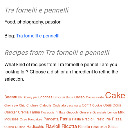
Tra fornelli e pennelli
Food, photography, passion
Blog:
Tra fornelli e pennelli
Recipes from Tra fornelli e pennelli
What kind of recipes from Tra fornelli e pennelli are you
looking for? Choose a dish or an ingredient to refine the
selection.
Cake
Biscotti
Brioches
Cacao
Broccoli
Buns
Caciocavallo
Blackberry pie
Confit
Cous Cous
Chutney
Clafoutis
Coda alla vaccinara
Cookie
Cherry pie
Chip
Cracker
Crema
Farina
Milk
Focaccia
Frittata
Gnocchi
Gruyere
Lemon
Guanciale
Pasta
Pancetta
Pizza
Mousses
Pasta e fagioli
Pesto
Pie
Orzo
Pancakes
Ravioli
Ricotta
Radicchio
Risotto
Salsa
Quinoa
Rose
Quiche
Roux