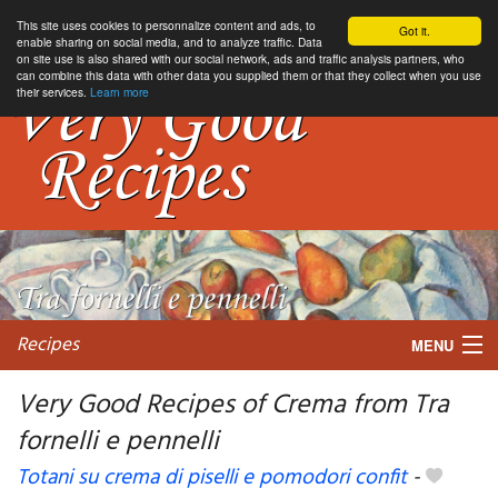
This site uses cookies to personnalize content and ads, to
Got it.
enable sharing on social media, and to analyze traffic. Data
on site use is also shared with our social network, ads and traffic analysis partners, who
can combine this data with other data you supplied them or that they collect when you use
their services.
Learn more
Recipes
MENU
Very Good Recipes of Crema from Tra
fornelli e pennelli
My favorite blogs
Totani su crema di piselli e pomodori confit
-