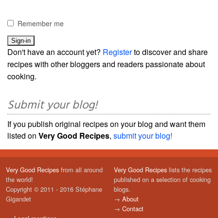
Remember me
Don't have an account yet?
Register
to discover and share
recipes with other bloggers and readers passionate about
cooking.
Submit your blog!
If you publish original recipes on your blog and want them
listed on
Very Good Recipes
,
submit your blog!
Very Good Recipes
from all around
Very Good Recipes
lists the recipes
the world!
published on a selection of cooking
Copyright © 2011 - 2016 Stéphane
blogs.
Gigandet
→
About
→
Contact