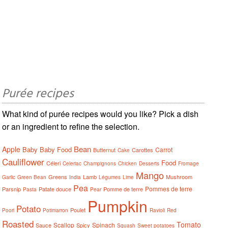
Purée recipes
What kind of purée recipes would you like? Pick a dish
or an ingredient to refine the selection.
Bean
Apple
Baby
Baby Food
Carrot
Butternut
Carottes
Cake
Cauliflower
Food
Céleri
Celeriac
Champignons
Chicken
Desserts
Fromage
Mango
Greens
Lamb
Mushroom
Garlic
Green Bean
India
Légumes
Lime
Pea
Pommes de terre
Parsnip
Patate douce
Pomme de terre
Pasta
Pear
Pumpkin
Potato
Poulet
Poori
Potimarron
Ravioli
Red
Roasted
Tomato
Scallop
Spinach
Sauce
Spicy
Squash
Sweet potatoes