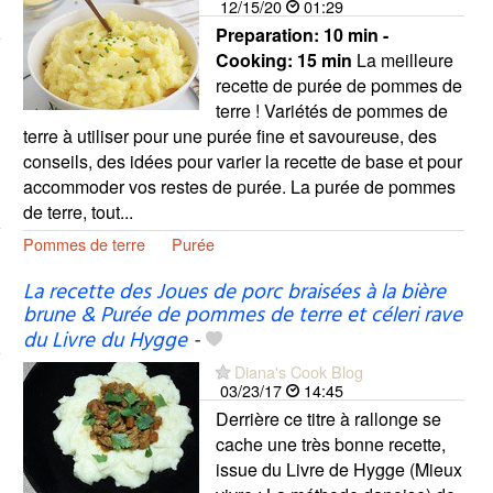
12/15/20
01:29
Preparation:
10 min -
Cooking:
15 min
La meilleure
recette de purée de pommes de
terre ! Variétés de pommes de
terre à utiliser pour une purée fine et savoureuse, des
conseils, des idées pour varier la recette de base et pour
accommoder vos restes de purée. La purée de pommes
de terre, tout...
Pommes de terre
Purée
La recette des Joues de porc braisées à la bière
brune & Purée de pommes de terre et céleri rave
du Livre du Hygge
-
Diana's Cook Blog
03/23/17
14:45
Derrière ce titre à rallonge se
cache une très bonne recette,
issue du Livre de Hygge (Mieux