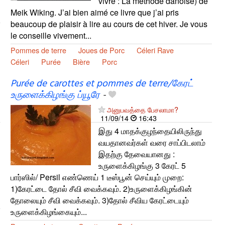
vivre : La méthode danoise) de
Meik Wiking. J’ai bien aimé ce livre que j’ai pris
beaucoup de plaisir à lire au cours de cet hiver. Je vous
le conseille vivement...
Pommes de terre
Joues de Porc
Céleri Rave
Céleri
Purée
Bière
Porc
Purée de carottes et pommes de terre/கேரட்
உருளைக்கிழங்கு ப்யூரே
-
அனுபவத்தை பேசலாமா?
11/09/14
16:43
இது 4 மாதக்குழந்தையிலிருந்து
வயதானவர்கள் வரை சாப்பிடலாம்
இதற்கு தேவையானது :
உருளைக்கிழங்கு 3 கேரட் 5
பார்ஸில்/ Persil எண்ணெய் 1 டீஸ்பூன் செய்யும் முறை:
1)கேரட்டை தோல் சீவி வைக்கவும். 2)உருளைக்கிழங்கின்
தோலையும் சீவி வைக்கவும். 3)தோல் சீவிய கேரட்டையும்
உருளைக்கிழங்கையும்...