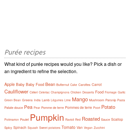
Purée recipes
What kind of purée recipes would you like? Pick a dish or
an ingredient to refine the selection.
Bean
Apple
Baby
Baby Food
Carrot
Butternut
Carottes
Cake
Cauliflower
Food
Céleri
Celeriac
Champignons
Chicken
Desserts
Fromage
Garlic
Mango
Greens
Lamb
Mushroom
Parsnip
Green Bean
India
Légumes
Lime
Pasta
Potato
Pea
Pommes de terre
Patate douce
Pomme de terre
Pear
Poori
Pumpkin
Roasted
Scallop
Poulet
Sauce
Potimarron
Ravioli
Red
Tomato
Spinach
Van
Spicy
Squash
Sweet potatoes
Vegan
Zucchini