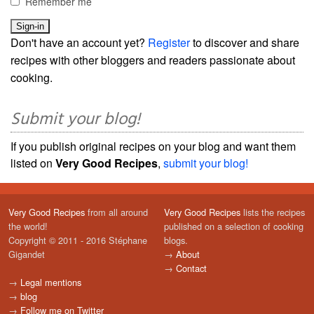
Remember me
Don't have an account yet?
Register
to discover and share
recipes with other bloggers and readers passionate about
cooking.
Submit your blog!
If you publish original recipes on your blog and want them
listed on
Very Good Recipes
,
submit your blog!
Very Good Recipes
from all around
Very Good Recipes
lists the recipes
the world!
published on a selection of cooking
Copyright © 2011 - 2016 Stéphane
blogs.
Gigandet
→
About
→
Contact
→
Legal mentions
→
blog
→
Follow me on Twitter