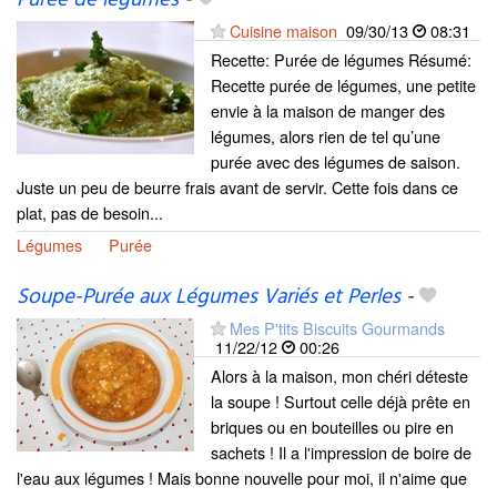
Purée de légumes
-
Cuisine maison
09/30/13
08:31
Recette: Purée de légumes Résumé:
Recette purée de légumes, une petite
envie à la maison de manger des
légumes, alors rien de tel qu’une
purée avec des légumes de saison.
Juste un peu de beurre frais avant de servir. Cette fois dans ce
plat, pas de besoin...
Légumes
Purée
Soupe-Purée aux Légumes Variés et Perles
-
Mes P'tits Biscuits Gourmands
11/22/12
00:26
Alors à la maison, mon chéri déteste
la soupe ! Surtout celle déjà prête en
briques ou en bouteilles ou pire en
sachets ! Il a l'impression de boire de
l'eau aux légumes ! Mais bonne nouvelle pour moi, il n'aime que