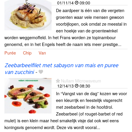
01/11/14
09:00
De aardpeer is één van die vergeten
groenten waar vele mensen gewoon
voorbijlopen, ook omdat ze meestal in
een hoekje van de groentewinkel
worden weggemoffeld. In het Frans worden ze topinambour
genoemd, en in het Engels heeft de naam iets meer prestige...
Purée
Chip
Van
Zeebarbeelfilet met sabayon van mais en puree
van zucchini
-
Nullam Microwaveum
12/14/13
08:30
In “Vangst van de dag” kozen we voor
een kleurrijk en feestelijk visgerecht
met zeebarbeel in de hoofdrol.
Zeebarbeel (of rouget-barbet of red
mulet) is een klein maar heel smakelijk visje dat ook wel eens
koningsvis genoemd wordt. Deze vis wordt vooral...