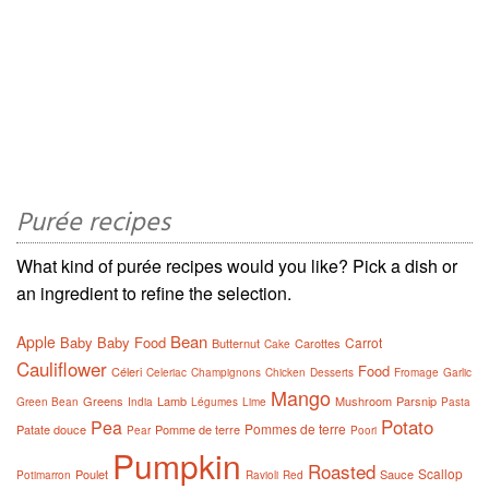
Purée recipes
What kind of purée recipes would you like? Pick a dish or
an ingredient to refine the selection.
Bean
Apple
Baby
Baby Food
Carrot
Butternut
Carottes
Cake
Cauliflower
Food
Céleri
Celeriac
Champignons
Chicken
Desserts
Fromage
Garlic
Mango
Greens
Lamb
Mushroom
Parsnip
Green Bean
India
Légumes
Lime
Pasta
Potato
Pea
Pommes de terre
Patate douce
Pomme de terre
Pear
Poori
Pumpkin
Roasted
Scallop
Poulet
Sauce
Potimarron
Ravioli
Red