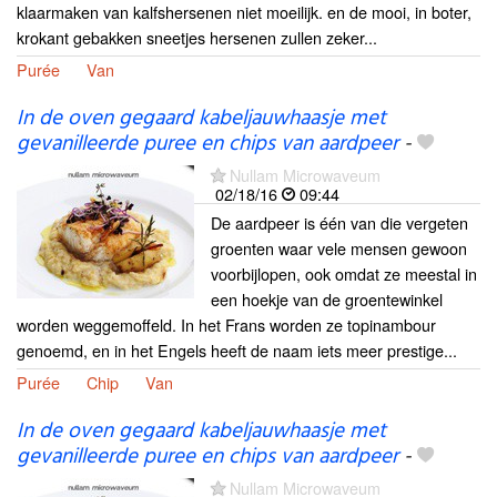
klaarmaken van kalfshersenen niet moeilijk. en de mooi, in boter,
krokant gebakken sneetjes hersenen zullen zeker...
Purée
Van
In de oven gegaard kabeljauwhaasje met
gevanilleerde puree en chips van aardpeer
-
Nullam Microwaveum
02/18/16
09:44
De aardpeer is één van die vergeten
groenten waar vele mensen gewoon
voorbijlopen, ook omdat ze meestal in
een hoekje van de groentewinkel
worden weggemoffeld. In het Frans worden ze topinambour
genoemd, en in het Engels heeft de naam iets meer prestige...
Purée
Chip
Van
In de oven gegaard kabeljauwhaasje met
gevanilleerde puree en chips van aardpeer
-
Nullam Microwaveum