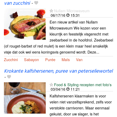
van zucchini
-
Nullam Microwaveum
06/17/16
15:31
Een nieuw artikel van Nullam
Microwaveum We kozen voor een
kleurrijk en feestelijk visgerecht met
zeebarbeel in de hoofdrol. Zeebarbeel
(of rouget-barbet of red mulet) is een klein maar heel smakelijk
visje dat ook wel eens koningsvis genoemd wordt. Deze...
Zucchini
Sabayon
Purée
Maïs
Van
Krokante kalfshersenen, puree van peterseliewortel
-
Food & Styling recepten met foto's
03/04/16
11:21
Kalfshersenen klaarmaken is voor
velen niet vanzelfsprekend, zelfs voor
verstokte carnivoren. Maar eenmaal
gekuist, door uw slager, is het