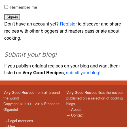
Remember me
Don't have an account yet?
Register
to discover and share
recipes with other bloggers and readers passionate about
cooking.
Submit your blog!
If you publish original recipes on your blog and want them
listed on
Very Good Recipes
,
submit your blog!
Very Good Recipes
from all around
Very Good Recipes
lists the recipes
the world!
published on a selection of cooking
Copyright © 2011 - 2016 Stéphane
blogs.
Gigandet
→
About
→
Contact
→
Legal mentions
→
blog