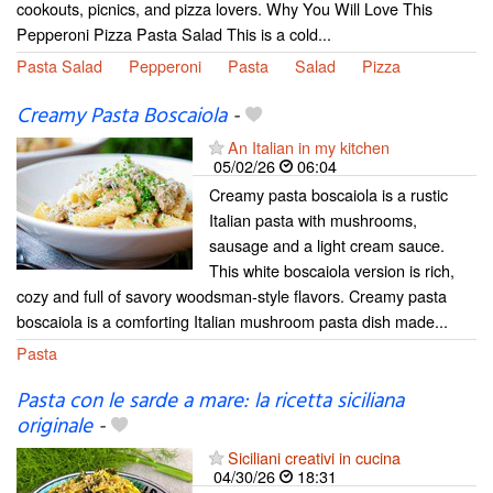
cookouts, picnics, and pizza lovers. Why You Will Love This
Pepperoni Pizza Pasta Salad This is a cold...
Pasta Salad
Pepperoni
Pasta
Salad
Pizza
Creamy Pasta Boscaiola
-
An Italian in my kitchen
05/02/26
06:04
Creamy pasta boscaiola is a rustic
Italian pasta with mushrooms,
sausage and a light cream sauce.
This white boscaiola version is rich,
cozy and full of savory woodsman-style flavors. Creamy pasta
boscaiola is a comforting Italian mushroom pasta dish made...
Pasta
Pasta con le sarde a mare: la ricetta siciliana
originale
-
Siciliani creativi in cucina
04/30/26
18:31