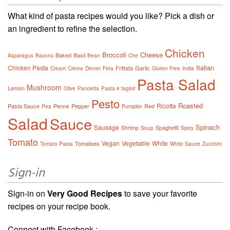
What kind of pasta recipes would you like? Pick a dish or
an ingredient to refine the selection.
Chicken
Broccoli
Cheese
Baked
Basil
Asparagus
Bacons
Bean
Che
Italian
Chicken Pasta
Frittata
Garlic
Cream
Crema
Dinner
Feta
Gluten Free
India
Pasta Salad
Mushroom
Lemon
Olive
Pancetta
Pasta e fagioli
Pesto
Roasted
Ricotta
Pasta Sauce
Penne
Pepper
Red
Pea
Pumpkin
Salad
Sauce
Spinach
Sausage
Shrimp
Spaghetti
Soup
Spicy
Tomato
Vegan
Vegetable
White
Tomatoes
Tomato Pasta
White Sauce
Zucchini
Sign-in
Sign-in on
Very Good Recipes
to save your favorite
recipes on your recipe book.
Connect with Facebook :