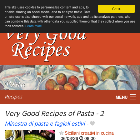
This site uses cookies to personnalize content and ads, to
Got it.
enable sharing on social media, and to analyze traffic. Data
on site use is also shared with our social network, ads and traffic analysis partners, who
can combine this data with other data you supplied them or that they collect when you use
their services.
Learn more
Recipes
MENU
Very Good Recipes of Pasta - 2
Minestra di pasta e fagioli estivi
-
My favorite blogs
Siciliani creativi in cucina
06/08/26
08:00