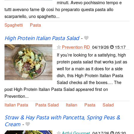
minuti. Avevo pochissimo tempo e
tutti avevano fame 😅 così ho preparato questa pasta allo
scarpariello, uno spaghetto...
Spaghetti
Pasta
High Protein Italian Pasta Salad
-
Prevention RD
04/19/26
15:17
If you’re looking for a satisfying, high
protein pasta salad that works just as
well for a main as it does for a side
dish, this High Protein Italian Pasta
Salad checks all the boxes.… The
post High Protein Italian Pasta Salad appeared first on
Prevention...
Italian Pasta
Pasta Salad
Italian
Pasta
Salad
Straw & Hay Pasta with Pancetta, Spring Peas &
Cream
-
Artful Gourmet
04/17/26
05:20