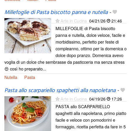
Millefoglie di Pasta biscotto panna e nutella
-
Arte in Cucina
04/21/26
21:46
MILLEFOGLIE di Pasta biscotto
panna e nutella, dolce veloce, facile e
morbidissimo, perfetto per feste di
compleanno, ottimo per la domenica o
dolce dopo pranzo. Domenica avevo
voglia di un dolce che sembrasse da pasticceria ma senza stress
😍 così ho preparato...
Nutella
Pasta
Pasta allo scarpariello spaghetti alla napoletana
-
Arte in Cucina
04/19/26
17:26
PASTA allo SCARPARIELLO
spaghetti alla napoletana, primo piatto
facile e veloce con pomodorini e
formaggio, ricetta perfetta da fare in 5