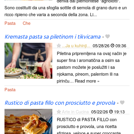
deriva dal piemontese "agnolotti".
Sono costituiti da una sfoglia sottile di semola di grano duro e un
ricco ripieno che varia a seconda della zona. Li...
Pasta
Che
Kremasta pasta sa piletinom i tikvicama
-
...Ja u kuhinji...
05/28/26
09:36
Piletina pripremljena na ovaj način je
super fina i aromatična a osim sa
pastom možete je poslužiti i sa
njokama, pireom, palentom ili na
pirinču… Read more »
Pasta
Rustico di pasta fillo con prosciutto e provola
-
Arte in Cucina
05/22/26
19:13
RUSTICO di PASTA FILLO con
prosciutto e provola, una ricetta
sfiziosa, veloce e super croccante