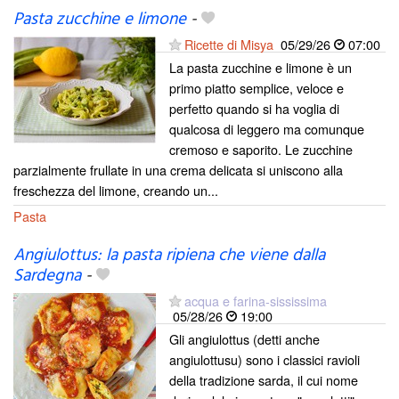
Pasta zucchine e limone
-
Ricette di Misya
05/29/26
07:00
La pasta zucchine e limone è un
primo piatto semplice, veloce e
perfetto quando si ha voglia di
qualcosa di leggero ma comunque
cremoso e saporito. Le zucchine
parzialmente frullate in una crema delicata si uniscono alla
freschezza del limone, creando un...
Pasta
Angiulottus: la pasta ripiena che viene dalla
Sardegna
-
acqua e farina-sississima
05/28/26
19:00
Gli angiulottus (detti anche
angiulottusu) sono i classici ravioli
della tradizione sarda, il cui nome