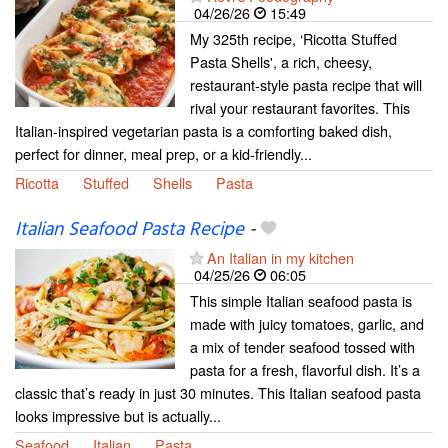
04/26/26
15:49
My 325th recipe, ‘Ricotta Stuffed
Pasta Shells', a rich, cheesy,
restaurant-style pasta recipe that will
rival your restaurant favorites. This
Italian-inspired vegetarian pasta is a comforting baked dish,
perfect for dinner, meal prep, or a kid-friendly...
Ricotta
Stuffed
Shells
Pasta
Italian Seafood Pasta Recipe
-
An Italian in my kitchen
04/25/26
06:05
This simple Italian seafood pasta is
made with juicy tomatoes, garlic, and
a mix of tender seafood tossed with
pasta for a fresh, flavorful dish. It’s a
classic that’s ready in just 30 minutes. This Italian seafood pasta
looks impressive but is actually...
Seafood
Italian
Pasta