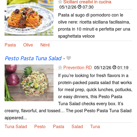
Siciliani creativi in cucina
05/12/26
07:30
Pasta al sugo di pomodoro con le
olive nere: ricetta siciliana facilissima,
pronta in 10 minuti e perfetta per una
spaghettata veloce
Pasta
Olive
Néré
Pesto Pasta Tuna Salad
-
Prevention RD
05/12/26
01:19
If you’re looking for fresh flavors in a
protein-packed pasta salad that works
for meal prep, quick lunches, potlucks,
or easy dinners, this Pesto Pasta
Tuna Salad checks every box. It’s
creamy, flavorful, and tossed… The post Pesto Pasta Tuna Salad
appeared...
Tuna Salad
Pesto
Pasta
Salad
Tuna