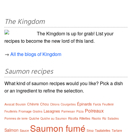
The Kingdom
The Kingdom is up for grab! List your
recipes to become the new lord of this land.
→
All the blogs of Kingdom
Saumon recipes
What kind of saumon recipes would you like? Pick a dish
or an ingredient to refine the selection.
Épinards
Chèvre
Chou
Avocat
Boursin
Citrons
Courgettes
Farcis
Feuilleté
Poireaux
Lasagnes
Fromage
Feuilletés
Gratins
Parmesan
Pizza
Quiche
Ricotta
Rillettes
Pommes de terre
Quiche au Saumon
Risotto
Riz
Salades
Saumon fumé
Salmon
Sauce
Tagliatelles
Tartare
Sirop