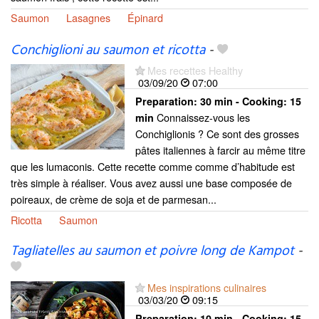
Saumon
Lasagnes
Épinard
Conchiglioni au saumon et ricotta
-
Mes recettes Healthy
03/09/20
07:00
Preparation:
30 min - Cooking:
15
Connaissez-vous les
min
Conchiglionis ? Ce sont des grosses
pâtes italiennes à farcir au même titre
que les lumaconis. Cette recette comme comme d’habitude est
très simple à réaliser. Vous avez aussi une base composée de
poireaux, de crème de soja et de parmesan...
Ricotta
Saumon
Tagliatelles au saumon et poivre long de Kampot
-
Mes inspirations culinaires
03/03/20
09:15
Preparation:
10 min - Cooking:
15