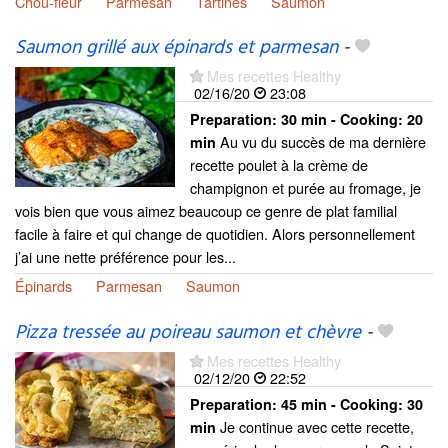
Chou-fleur
Parmesan
Tartines
Saumon
Saumon grillé aux épinards et parmesan
-
Mes recettes Healthy
02/16/20
23:08
Preparation:
30 min - Cooking:
20
Au vu du succès de ma dernière
min
recette poulet à la crème de
champignon et purée au fromage, je
vois bien que vous aimez beaucoup ce genre de plat familial
facile à faire et qui change de quotidien. Alors personnellement
j’ai une nette préférence pour les...
Épinards
Parmesan
Saumon
Pizza tressée au poireau saumon et chèvre
-
Mes recettes Healthy
02/12/20
22:52
Preparation:
45 min - Cooking:
30
Je continue avec cette recette,
min