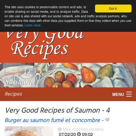
This site uses cookies to personnalize content and ads, to
Got it.
enable sharing on social media, and to analyze traffic. Data
on site use is also shared with our social network, ads and traffic analysis partners, who
can combine this data with other data you supplied them or that they collect when you use
their services.
Learn more
Recipes
MENU
Very Good Recipes of Saumon - 4
Burger au saumon fumé et concombre
-
My favorite blogs
Mes recettes Healthy
07/22/20
09:02