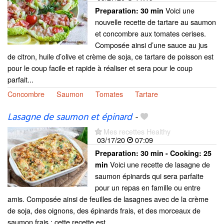
Voici une
Preparation:
30 min
nouvelle recette de tartare au saumon
et concombre aux tomates cerises.
Composée ainsi d’une sauce au jus
de citron, huile d’olive et crème de soja, ce tartare de poisson est
pour le coup facile et rapide à réaliser et sera pour le coup
parfait...
Concombre
Saumon
Tomates
Tartare
Lasagne de saumon et épinard
-
Mes recettes Healthy
03/17/20
07:09
Preparation:
30 min - Cooking:
25
Voici une recette de lasagne de
min
saumon épinards qui sera parfaite
pour un repas en famille ou entre
amis. Composée ainsi de feuilles de lasagnes avec de la crème
de soja, des oignons, des épinards frais, et des morceaux de
saumon frais ; cette recette est...