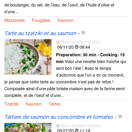
de boulanger, du sel, de l’eau, de l’oeuf, de l’huile d’olive et
d’une...
Mozzarella
Fougasse
Saumon
Tarte au tzatziki et au saumon
-
Mes recettes Healthy
06/11/20
08:44
Preparation:
30 min - Cooking:
15
Voici une recette bien fraîche qui
min
sent bon l’été ! Avec le temps
d’automne que l’on a en ce moment,
je pense que cette tarte au concombre n’est pas de refus !
Composée ainsi d’une pâte brisée maison avec de la farine semi
complète, et de l’oeuf et d’une...
Tzatziki
Saumon
Tartes
Tartare de saumon au concombre et tomates
-
Mes recettes Healthy
05/27/20
11:19