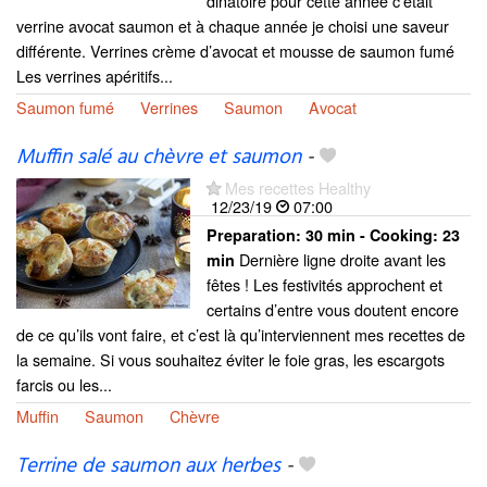
dinatoire pour cette année c’était
verrine avocat saumon et à chaque année je choisi une saveur
différente. Verrines crème d’avocat et mousse de saumon fumé
Les verrines apéritifs...
Saumon fumé
Verrines
Saumon
Avocat
Muffin salé au chèvre et saumon
-
Mes recettes Healthy
12/23/19
07:00
Preparation:
30 min - Cooking:
23
Dernière ligne droite avant les
min
fêtes ! Les festivités approchent et
certains d’entre vous doutent encore
de ce qu’ils vont faire, et c’est là qu’interviennent mes recettes de
la semaine. Si vous souhaitez éviter le foie gras, les escargots
farcis ou les...
Muffin
Saumon
Chèvre
Terrine de saumon aux herbes
-