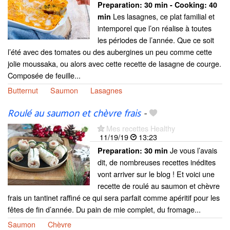
Preparation:
30 min - Cooking:
40
Les lasagnes, ce plat familial et
min
intemporel que l’on réalise à toutes
les périodes de l’année. Que ce soit
l’été avec des tomates ou des aubergines un peu comme cette
jolie moussaka, ou alors avec cette recette de lasagne de courge.
Composée de feuille...
Butternut
Saumon
Lasagnes
Roulé au saumon et chèvre frais
-
Mes recettes Healthy
11/19/19
13:23
Je vous l’avais
Preparation:
30 min
dit, de nombreuses recettes inédites
vont arriver sur le blog ! Et voici une
recette de roulé au saumon et chèvre
frais un tantinet raffiné ce qui sera parfait comme apéritif pour les
fêtes de fin d’année. Du pain de mie complet, du fromage...
Saumon
Chèvre