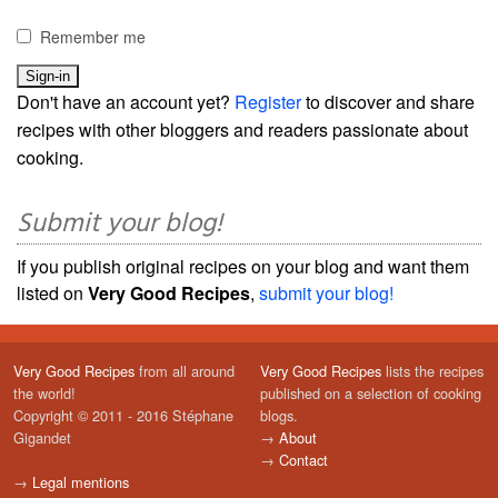
Remember me
Don't have an account yet?
Register
to discover and share
recipes with other bloggers and readers passionate about
cooking.
Submit your blog!
If you publish original recipes on your blog and want them
listed on
Very Good Recipes
,
submit your blog!
Very Good Recipes
from all around
Very Good Recipes
lists the recipes
the world!
published on a selection of cooking
Copyright © 2011 - 2016 Stéphane
blogs.
Gigandet
→
About
→
Contact
→
Legal mentions