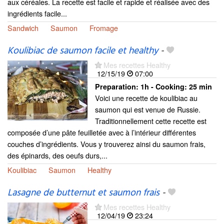
aux céréales. La recette est facile et rapide et réalisée avec des
ingrédients facile...
Sandwich
Saumon
Fromage
Koulibiac de saumon facile et healthy
-
Mes recettes Healthy
12/15/19
07:00
Preparation:
1h - Cooking:
25 min
Voici une recette de koulibiac au
saumon qui est venue de Russie.
Traditionnellement cette recette est
composée d’une pâte feuilletée avec à l’intérieur différentes
couches d’ingrédients. Vous y trouverez ainsi du saumon frais,
des épinards, des oeufs durs,...
Koulibiac
Saumon
Healthy
Lasagne de butternut et saumon frais
-
Mes recettes Healthy
12/04/19
23:24