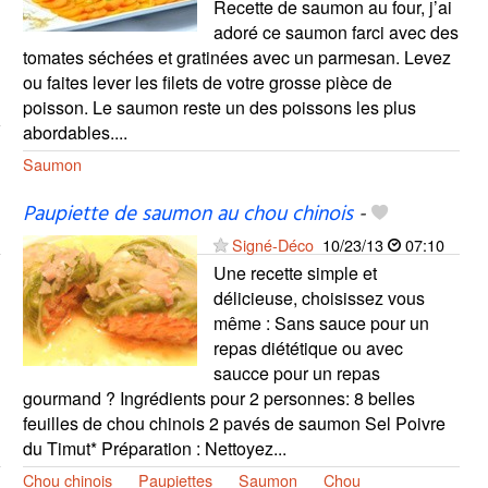
Recette de saumon au four, j’ai
adoré ce saumon farci avec des
tomates séchées et gratinées avec un parmesan. Levez
ou faites lever les filets de votre grosse pièce de
poisson. Le saumon reste un des poissons les plus
abordables....
Saumon
Paupiette de saumon au chou chinois
-
Signé-Déco
10/23/13
07:10
Une recette simple et
délicieuse, choisissez vous
même : Sans sauce pour un
repas diététique ou avec
saucce pour un repas
gourmand ? Ingrédients pour 2 personnes: 8 belles
feuilles de chou chinois 2 pavés de saumon Sel Poivre
du Timut* Préparation : Nettoyez...
Chou chinois
Paupiettes
Saumon
Chou