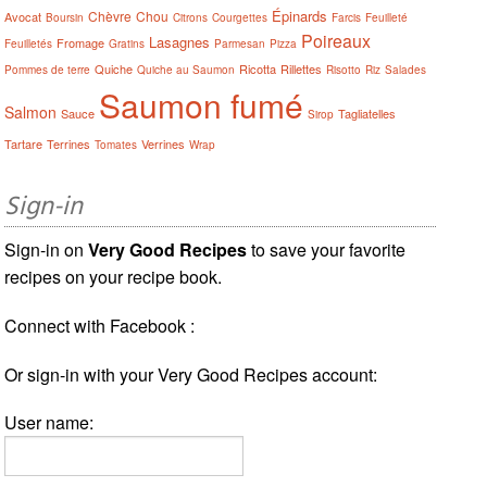
Épinards
Chèvre
Chou
Avocat
Boursin
Citrons
Courgettes
Farcis
Feuilleté
Poireaux
Lasagnes
Fromage
Feuilletés
Gratins
Parmesan
Pizza
Quiche
Ricotta
Rillettes
Pommes de terre
Quiche au Saumon
Risotto
Riz
Salades
Saumon fumé
Salmon
Sauce
Tagliatelles
Sirop
Tartare
Terrines
Verrines
Tomates
Wrap
Sign-in
Sign-in on
Very Good Recipes
to save your favorite
recipes on your recipe book.
Connect with Facebook :
Or sign-in with your Very Good Recipes account:
User name: