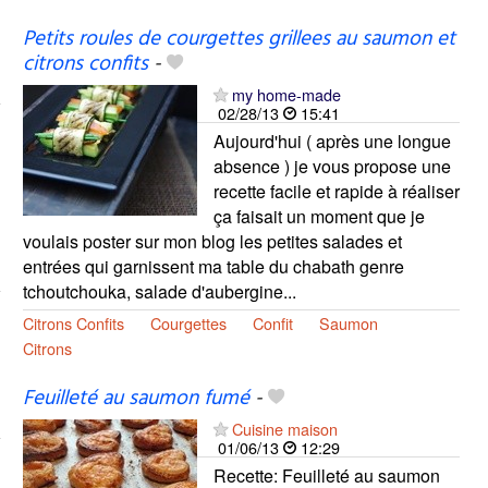
Petits roules de courgettes grillees au saumon et
citrons confits
-
my home-made
02/28/13
15:41
Aujourd'hui ( après une longue
absence ) je vous propose une
recette facile et rapide à réaliser
ça faisait un moment que je
voulais poster sur mon blog les petites salades et
entrées qui garnissent ma table du chabath genre
tchoutchouka, salade d'aubergine...
Citrons Confits
Courgettes
Confit
Saumon
Citrons
Feuilleté au saumon fumé
-
Cuisine maison
01/06/13
12:29
Recette: Feuilleté au saumon