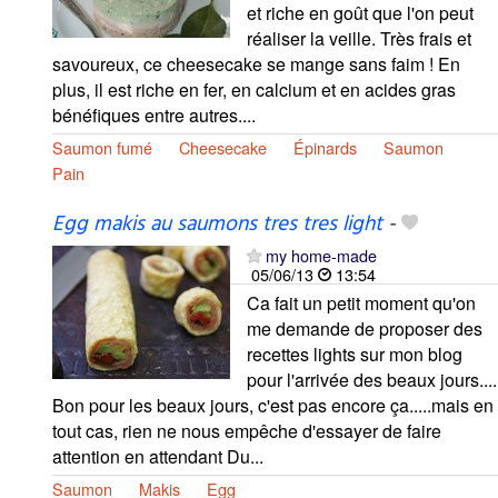
et riche en goût que l'on peut
réaliser la veille. Très frais et
savoureux, ce cheesecake se mange sans faim ! En
plus, il est riche en fer, en calcium et en acides gras
bénéfiques entre autres....
Saumon fumé
Cheesecake
Épinards
Saumon
Pain
Egg makis au saumons tres tres light
-
my home-made
05/06/13
13:54
Ca fait un petit moment qu'on
me demande de proposer des
recettes lights sur mon blog
pour l'arrivée des beaux jours....
Bon pour les beaux jours, c'est pas encore ça.....mais en
tout cas, rien ne nous empêche d'essayer de faire
attention en attendant Du...
Saumon
Makis
Egg