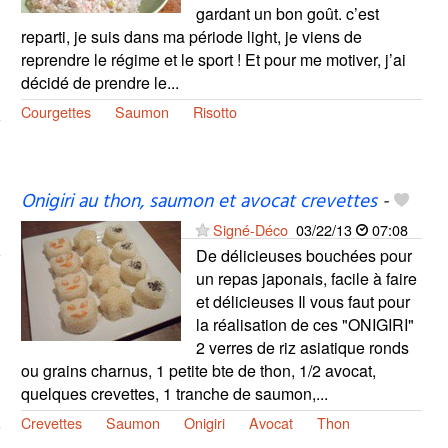
gardant un bon goût. c’est
reparti, je suis dans ma période light, je viens de
reprendre le régime et le sport ! Et pour me motiver, j’ai
décidé de prendre le...
Courgettes
Saumon
Risotto
Onigiri au thon, saumon et avocat crevettes
-
Signé-Déco
03/22/13
07:08
De délicieuses bouchées pour
un repas japonais, facile à faire
et délicieuses Il vous faut pour
la réalisation de ces "ONIGIRI"
2 verres de riz asiatique ronds
ou grains charnus, 1 petite bte de thon, 1/2 avocat,
quelques crevettes, 1 tranche de saumon,...
Crevettes
Saumon
Onigiri
Avocat
Thon