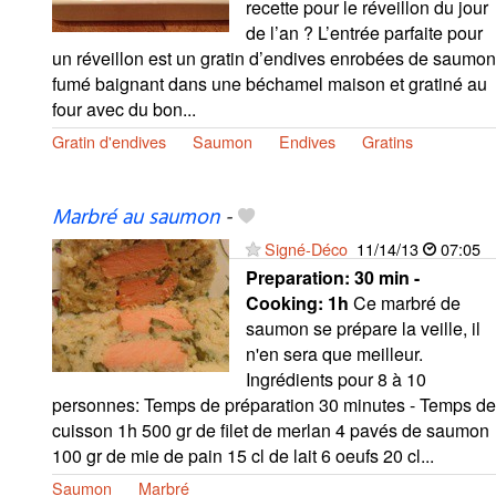
recette pour le réveillon du jour
de l’an ? L’entrée parfaite pour
un réveillon est un gratin d’endives enrobées de saumon
fumé baignant dans une béchamel maison et gratiné au
four avec du bon...
Gratin d'endives
Saumon
Endives
Gratins
Marbré au saumon
-
Signé-Déco
11/14/13
07:05
Preparation:
30 min -
Cooking:
1h
Ce marbré de
saumon se prépare la veille, il
n'en sera que meilleur.
Ingrédients pour 8 à 10
personnes: Temps de préparation 30 minutes - Temps de
cuisson 1h 500 gr de filet de merlan 4 pavés de saumon
100 gr de mie de pain 15 cl de lait 6 oeufs 20 cl...
Saumon
Marbré