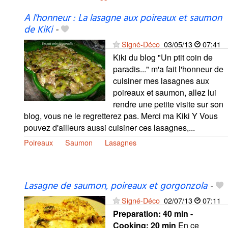
A l'honneur : La lasagne aux poireaux et saumon
de KiKi
-
Signé-Déco
03/05/13
07:41
Kiki du blog "Un ptit coin de
paradis..." m'a fait l'honneur de
cuisiner mes lasagnes aux
poireaux et saumon, allez lui
rendre une petite visite sur son
blog, vous ne le regretterez pas. Merci ma Kiki Y Vous
pouvez d'ailleurs aussi cuisiner ces lasagnes,...
Poireaux
Saumon
Lasagnes
Lasagne de saumon, poireaux et gorgonzola
-
Signé-Déco
02/07/13
07:11
Preparation:
40 min -
Cooking:
20 min
En ce